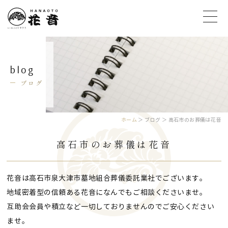
blog
ブログ
ホーム
＞ ブログ ＞ 高石市のお葬儀は花音
高石市のお葬儀は花音
花音は高石市泉大津市墓地組合葬儀委託業社でございます。
地域密着型の信頼ある花音になんでもご相談くださいませ。
互助会会員や積立など一切しておりませんのでご安心ください
ませ。