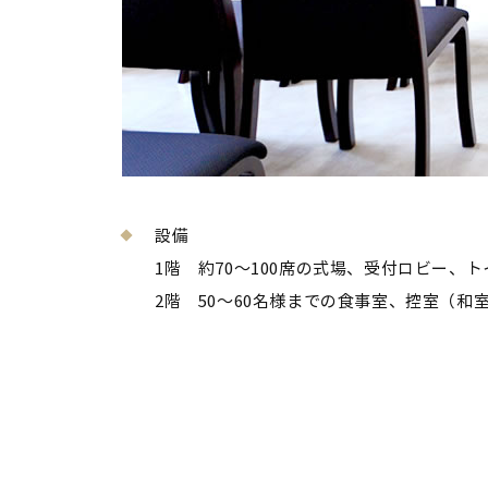
設備
1階 約70～100席の式場、受付ロビー、ト
2階 50～60名様までの食事室、控室（和