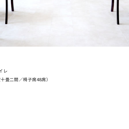
イレ
室十畳二間／椅子席48席）