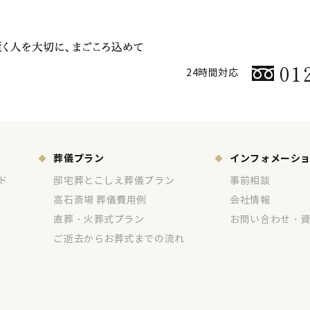
01
24時間対応
葬儀プラン
インフォメーシ
ド
邸宅葬とこしえ葬儀プラン
事前相談
高石斎場 葬儀費用例
会社情報
直葬・火葬式プラン
お問い合わせ・
ご逝去からお葬式までの流れ